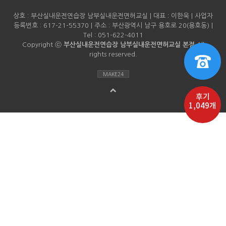
상호 : 부산실내운전연습장 남부실내운전면허교실 | 대표 : 이한욱 | 사업자
등록번호 : 617-21-55370 | 주소 : 부산광역시 남구 용호로 20(용호동) |
Tel : 051-622-4011
Copyright ⓒ
부산실내운전연습장 남부실내운전면허교실 본점
All
rights reserved.
MAKE24
후기
1,049개