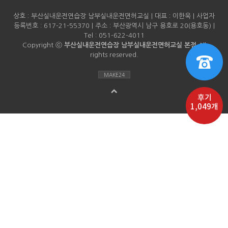
상호 : 부산실내운전연습장 남부실내운전면허교실 | 대표 : 이한욱 | 사업자
등록번호 : 617-21-55370 | 주소 : 부산광역시 남구 용호로 20(용호동) |
Tel : 051-622-4011
Copyright ⓒ
부산실내운전연습장 남부실내운전면허교실 본점
All
rights reserved.
MAKE24
후기
1,049개